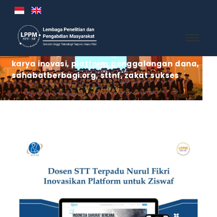
Berita
,
Pengabdian Masyarakat
,
Publikasi
karya inovasi
,
platform penggalangan dana
,
sahabatberbagi.org
,
sttnf
,
zakat sukses