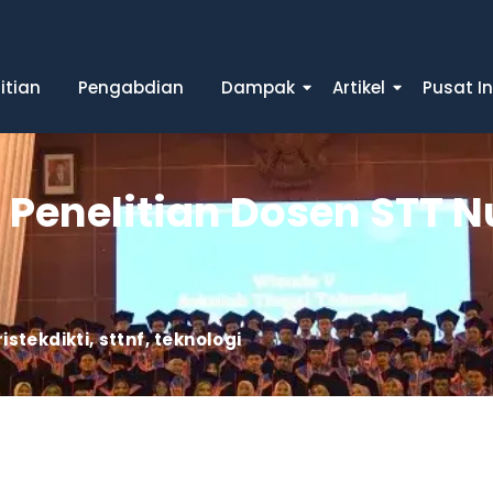
itian
Pengabdian
Dampak
Artikel
Pusat I
Penelitian Dosen STT Nur
ristekdikti
,
sttnf
,
teknologi