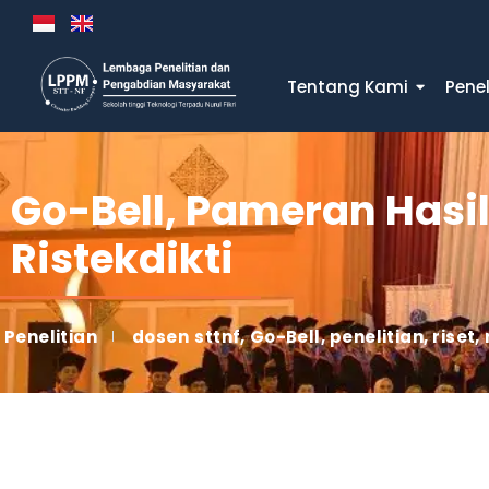
Tentang Kami
Penel
Go-Bell, Pameran Hasil 
Ristekdikti
Penelitian
dosen sttnf
,
Go-Bell
,
penelitian
,
riset
,