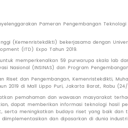
nyelenggarakan Pameran Pengembangan Teknologi Ind
Tinggi (Kemenristekdikti) bekerjasama dengan Univer
lopment (ITD) Expo Tahun 2019.
ntuk memperkenalkan 59 purwarupa skala lab dan 
ovasi Nasional (INSINAS) dan Program Pengembangan 
tan Riset dan Pengembangan, Kemenristekdikti, Mu
 2019 di Mall Lippo Puri, Jakarta Barat, Rabu (24/
katkan pemahaman dan wawasan masyarakat terha
n, dapat memberikan informasi teknologi hasil pen
 serta meningkatkan budaya riset yang baik dan te
 diimplementasikan dan dipasarkan di dunia industr