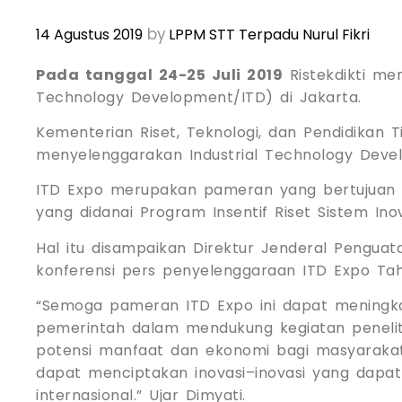
by
14 Agustus 2019
LPPM STT Terpadu Nurul Fikri
Pada tanggal 24-25 Juli 2019
Ristekdikti me
Technology Development/ITD) di Jakarta.
Kementerian Riset, Teknologi, dan Pendidikan 
menyelenggarakan Industrial Technology Deve
ITD Expo merupakan pameran yang bertujuan u
yang didanai Program Insentif Riset Sistem In
Hal itu disampaikan Direktur Jenderal Pengua
konferensi pers penyelenggaraan ITD Expo Tahun
“Semoga pameran ITD Expo ini dapat mening
pemerintah dalam mendukung kegiatan penelitia
potensi manfaat dan ekonomi bagi masyarakat,
dapat menciptakan inovasi–inovasi yang dapat
internasional.” Ujar Dimyati.