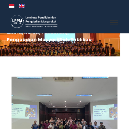
Acara
,
Berita
,
Penelitian
,
Pengabdian Masyarakat
,
Publikasi