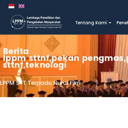
Tentang Kami
Penel
Berita
lppm sttnf
,
pekan pengmas
,
sttnf
,
teknologi
LPPM STT Terpadu Nurul Fikri