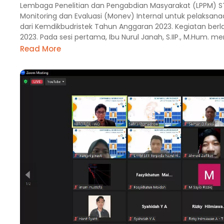
Lembaga Penelitian dan Pengabdian Masyarakat (LPPM) ST
Monitoring dan Evaluasi (Monev) Internal untuk pelaksan
dari Kemdikbudristek Tahun Anggaran 2023. Kegiatan berl
2023. Pada sesi pertama, Ibu Nurul Janah, S.IIP., M.Hum. m
Read More