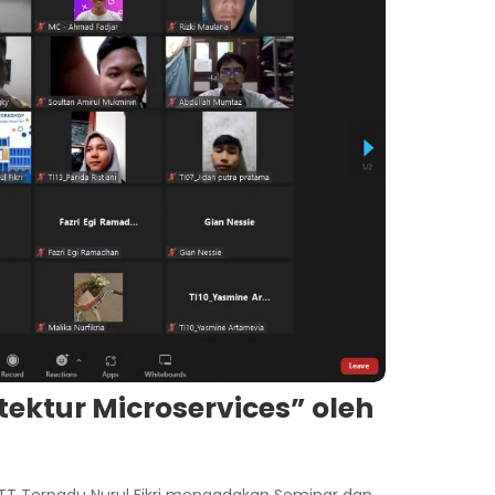
ektur Microservices” oleh
TT Terpadu Nurul Fikri mengadakan Seminar dan