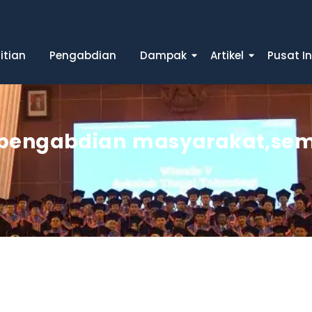
itian
Pengabdian
Dampak
Artikel
Pusat I
pengabdian masyarakat
,
sem