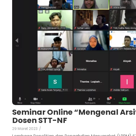
Seminar Online “Mengenal Arsit
Dosen STT-NF
29 Maret 2023
/
Lembaga Penelitian dan Pengabdian Masyarakat (LPPM) S