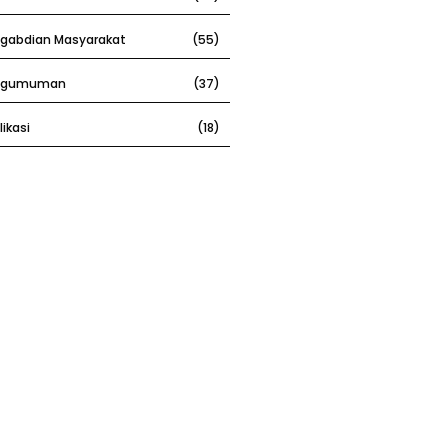
gabdian Masyarakat
(55)
ngumuman
(37)
likasi
(18)