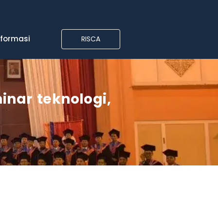
nformasi
RISCA
inar teknologi
,