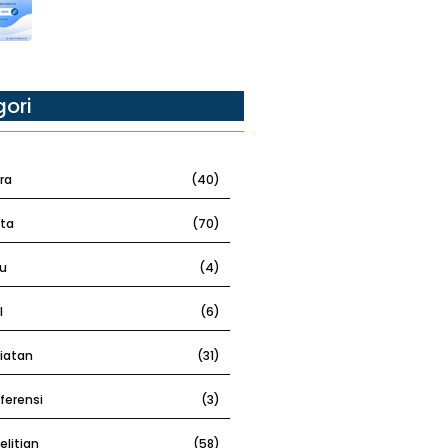
gori
ra
(40)
ita
(70)
u
(4)
I
(6)
iatan
(31)
ferensi
(3)
elitian
(58)